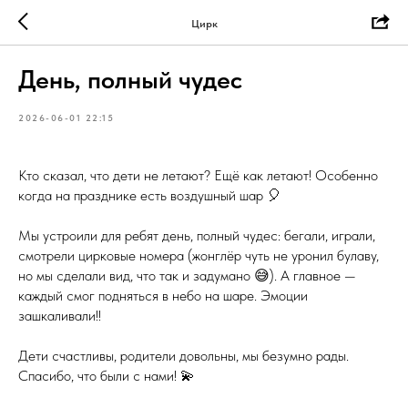
Цирк
День, полный чудес
2026-06-01 22:15
Кто сказал, что дети не летают? Ещё как летают! Особенно
когда на празднике есть воздушный шар 🎈
Мы устроили для ребят день, полный чудес: бегали, играли,
смотрели цирковые номера (жонглёр чуть не уронил булаву,
но мы сделали вид, что так и задумано 😅). А главное —
каждый смог подняться в небо на шаре. Эмоции
зашкаливали!!
Дети счастливы, родители довольны, мы безумно рады.
Спасибо, что были с нами! 💫