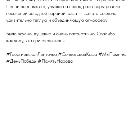
Песни военных лет, улыбки на лицах, разговоры разных
поколений за одной порцией каши — всё это создало
удивительно теплую и объединяющую атмосферу
Было вкусно, душевно и очень патриотично! Спасибо
каждому, кто присоединился.
#ГеоргиевскаяЛенточка #СолдатскаяКаша #МыПомним
#ДеньПобеды #ПамятьНарода