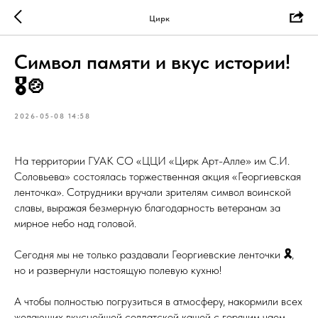
Цирк
Символ памяти и вкус истории!
🎖🍲
2026-05-08 14:58
На территории ГУАК СО «ЦЦИ «Цирк Арт-Алле» им С.И.
Соловьева» состоялась торжественная акция «Георгиевская
ленточка». Сотрудники вручали зрителям символ воинской
славы, выражая безмерную благодарность ветеранам за
мирное небо над головой.
Сегодня мы не только раздавали Георгиевские ленточки
🎗
,
но и развернули настоящую полевую кухню!
А чтобы полностью погрузиться в атмосферу, накормили всех
желающих вкуснейшей солдатской кашей с горячим чаем.