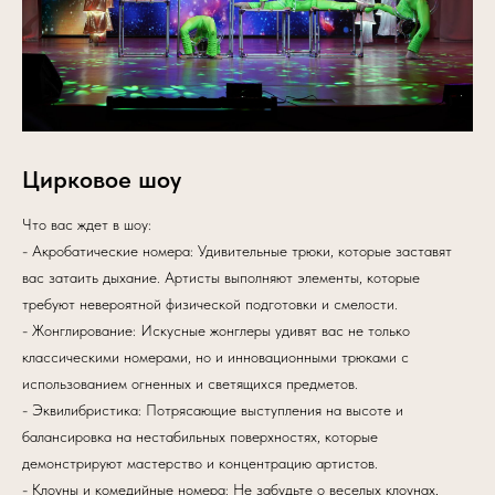
Цирковое шоу
Что вас ждет в шоу:
- Акробатические номера: Удивительные трюки, которые заставят
вас затаить дыхание. Артисты выполняют элементы, которые
требуют невероятной физической подготовки и смелости.
- Жонглирование: Искусные жонглеры удивят вас не только
классическими номерами, но и инновационными трюками с
использованием огненных и светящихся предметов.
- Эквилибристика: Потрясающие выступления на высоте и
балансировка на нестабильных поверхностях, которые
демонстрируют мастерство и концентрацию артистов.
- Клоуны и комедийные номера: Не забудьте о веселых клоунах,