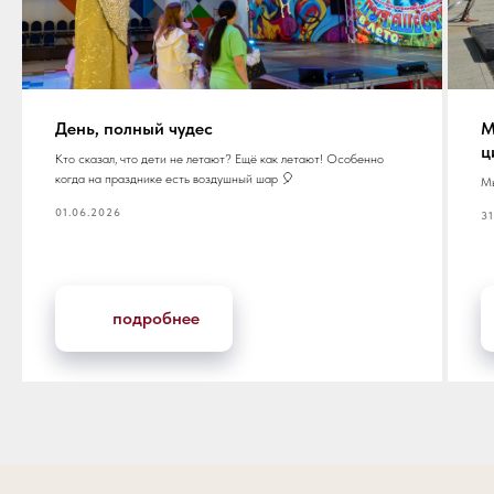
День, полный чудес
М
ц
Кто сказал, что дети не летают? Ещё как летают! Особенно
когда на празднике есть воздушный шар 🎈
Мы
01.06.2026
31
подробнее